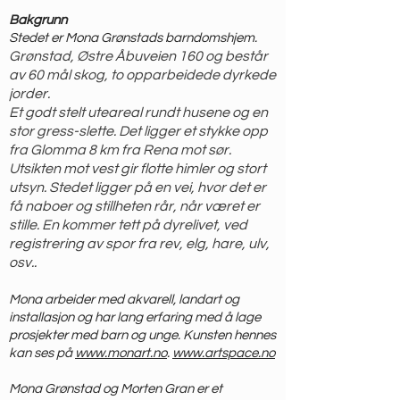
Bakgrunn
Stedet er Mona Grønstads barndomshjem.
Grønstad, Østre Åbuveien 160 og består
av 60 mål skog, to opparbeidede dyrkede
jorder.
Et godt stelt uteareal rundt husene og en
stor gress-slette. Det ligger et stykke opp
fra Glomma 8 km fra Rena mot sør.
Utsikten mot vest gir flotte himler og stort
utsyn.
Stedet ligger på en vei, hvor det er
få naboer og stillheten rår, når været er
stille. En kommer tett på dyrelivet, ved
registrering av spor fra rev, elg, hare, ulv,
osv..
Mona arbeider med akvarell, landart og
installasjon og har lang erfaring med å lage
prosjekter med barn og unge. Kunsten hennes
kan ses på
www.monart.no
.
www.artspace.no
Mona Grønstad og Morten Gran er et