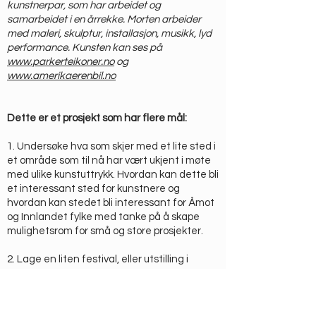
kunstnerpar, som har arbeidet og
samarbeidet i en årrekke. Morten arbeider
med maleri, skulptur, installasjon, musikk, lyd
performance. Kunsten kan ses på
www.parkerteikoner.no
og
www.amerikaerenbil.no
Dette er et prosjekt som har flere mål:
1. Undersøke hva som skjer med et lite sted i
et område som til nå har vært ukjent i møte
med ulike kunstuttrykk. Hvordan kan dette bli
et interessant sted for kunstnere og
hvordan kan stedet bli interessant for Åmot
og Innlandet fylke med tanke på å skape
mulighetsrom for små og store prosjekter.
2. Lage en liten festival, eller utstilling i
uterommet, i skogen, av skogen med skogen
Det kan også innebefatte verk som kan
være innendørs i verkstedet på 80 kvm.