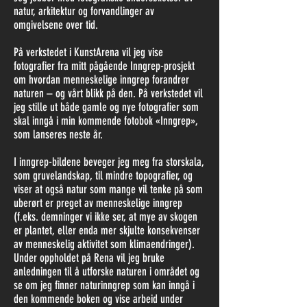
natur, arkitektur og forvandlinger av
omgivelsene over tid.
På verkstedet i KunstArena vil jeg vise
fotografier fra mitt pågående Inngrep-prosjekt
om hvordan menneskelige inngrep forandrer
naturen – og vårt blikk på den. På verkstedet vil
jeg stille ut både gamle og nye fotografier som
skal inngå i min kommende fotobok «Inngrep»,
som lanseres neste år.
I inngrep-bildene beveger jeg meg fra storskala,
som gruvelandskap, til mindre topografier, og
viser at også natur som mange vil tenke på som
uberørt er preget av menneskelige inngrep
(f.eks. demninger vi ikke ser, at mye av skogen
er plantet, eller enda mer skjulte konsekvenser
av menneskelig aktivitet som klimaendringer).
Under oppholdet på Rena vil jeg bruke
anledningen til å utforske naturen i området og
se om jeg finner naturinngrep som kan inngå i
den kommende boken og vise arbeid under